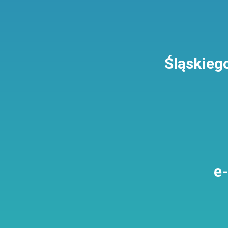
Śląskieg
e